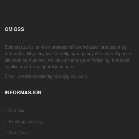
OM OSS
Etablert i 2010, er vi en profesjonell
sportdrakter
produsent og
forhandler, tilbyr høy kvalitet billig sport jersey.We støtter tilpasse
ditt navn og nummer. Vår butikk har en jevn forsyning, utmerket
service og erfarne operasjonsteam.
Email:
assistenzaclientiglobali@gmail.com
INFORMASJON
Om oss
Frakt og levering
Size Chart