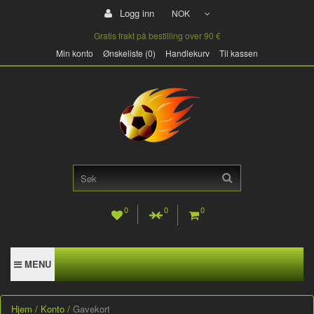
Logg inn
NOK
Gratis frakt på bestilling over 90 €
Min konto
Ønskeliste (0)
Handlekurv
Til kassen
0
0
0
MENU
Hjem
Konto
Gavekort