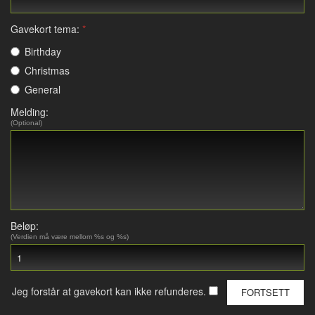
Gavekort tema:
Birthday
Christmas
General
Melding:
(Optional)
Beløp:
(Verdien må være mellom %s og %s)
Jeg forstår at gavekort kan ikke refunderes.