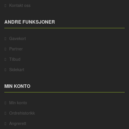
Kontakt oss
ANDRE FUNKSJONER
Gavekort
Partner
Tilbud
Sidekart
MIN KONTO
Min konto
Ordrehistorikk
Angrerett