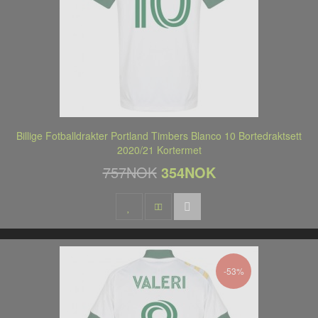
Billige Fotballdrakter Portland Timbers Blanco 10 Bortedraktsett
2020/21 Kortermet
757NOK
354NOK
-53%