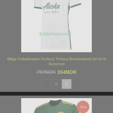
Billige Fotballdrakter Portland Timbers Bortedraktsett 2018/19
Kortermet
757NOK
354NOK
-53%