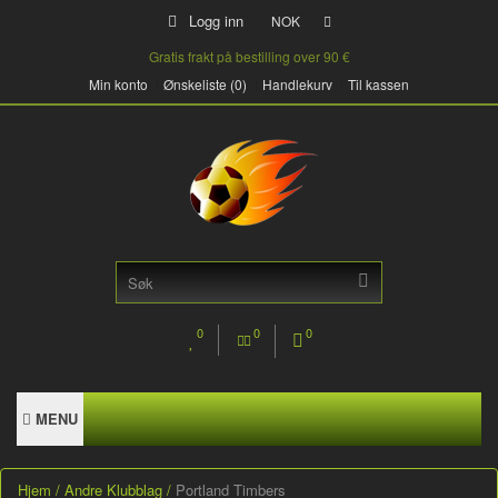
Logg inn
NOK
Gratis frakt på bestilling over 90 €
Min konto
Ønskeliste (0)
Handlekurv
Til kassen
0
0
0
MENU
Hjem
Andre Klubblag
Portland Timbers