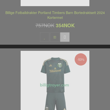
Billige Fotballdrakter Portland Timbers Barn Bortedraktsett 2024
Kortermet
757NOK
354NOK
-53%