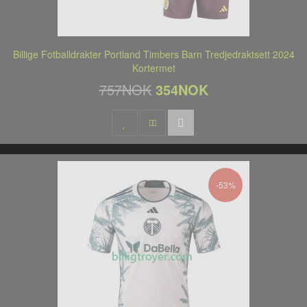
Billige Fotballdrakter Portland Timbers Barn Tredjedraktsett 2024
Kortermet
757NOK
354NOK
-53%