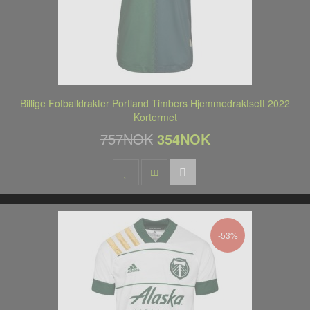
Billige Fotballdrakter Portland Timbers Hjemmedraktsett 2022
Kortermet
757NOK
354NOK
-53%