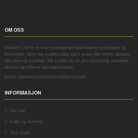
OM OSS
Etablert i 2010, er vi en profesjonell
sportdrakter
produsent og
forhandler, tilbyr høy kvalitet billig sport jersey.We støtter tilpasse
ditt navn og nummer. Vår butikk har en jevn forsyning, utmerket
service og erfarne operasjonsteam.
Email:
assistenzaclientiglobali@gmail.com
INFORMASJON
Om oss
Frakt og levering
Size Chart