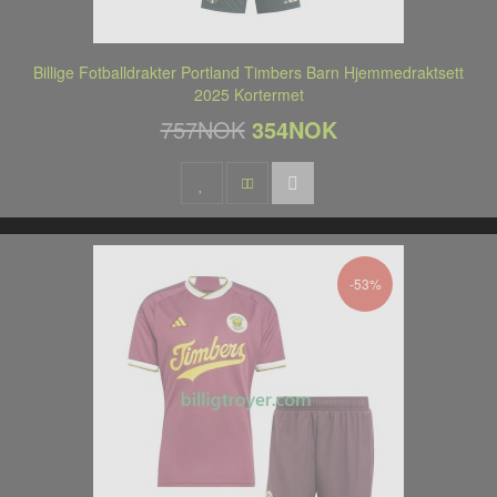
Billige Fotballdrakter Portland Timbers Barn Hjemmedraktsett
2025 Kortermet
757NOK
354NOK
-53%