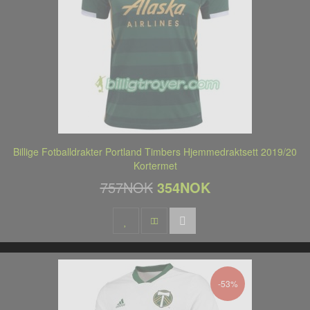
Billige Fotballdrakter Portland Timbers Hjemmedraktsett 2019/20
Kortermet
757NOK
354NOK
-53%