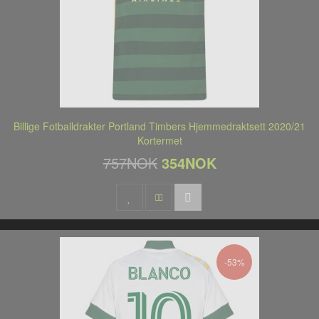
Billige Fotballdrakter Portland Timbers Hjemmedraktsett 2020/21
Kortermet
757NOK
354NOK
-53%