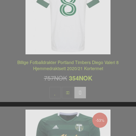
Billige Fotballdrakter Portland Timbers Diego Valeri 8
Hjemmedraktsett 2020/21 Kortermet
757NOK
354NOK
-53%