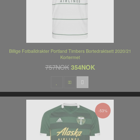
Billige Fotballdrakter Portland Timbers Bortedraktsett 2020/21
Kortermet
757NOK
354NOK
-53%