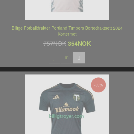
Billige Fotballdrakter Portland Timbers Bortedraktsett 2024
Kortermet
757NOK
354NOK
-53%