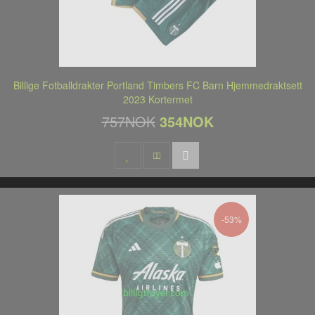
Billige Fotballdrakter Portland Timbers FC Barn Hjemmedraktsett
2023 Kortermet
757NOK
354NOK
-53%