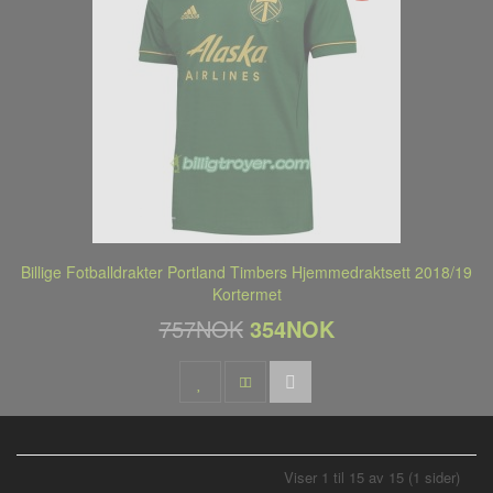
Billige Fotballdrakter Portland Timbers Hjemmedraktsett 2018/19
Kortermet
757NOK
354NOK
Viser 1 til 15 av 15 (1 sider)