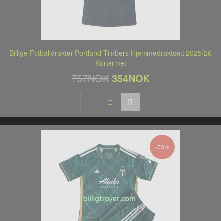
Billige Fotballdrakter Portland Timbers Hjemmedraktsett 2025/26
Kortermet
757NOK
354NOK
-53%