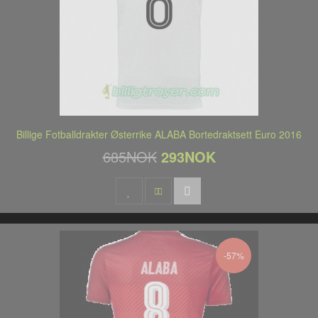
Billige Fotballdrakter Østerrike ALABA Bortedraktsett Euro 2016
685NOK
293NOK
-57%