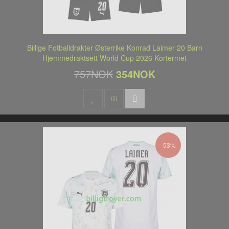
Billige Fotballdrakter Østerrike Konrad Laimer 20 Barn
Hjemmedraktsett World Cup 2026 Kortermet
757NOK
354NOK
-53%