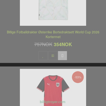
Billige Fotballdrakter Østerrike Bortedraktsett World Cup 2026
Kortermet
757NOK
354NOK
-53%