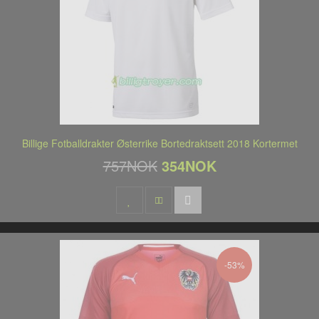
Billige Fotballdrakter Østerrike Bortedraktsett 2018 Kortermet
757NOK
354NOK
-53%