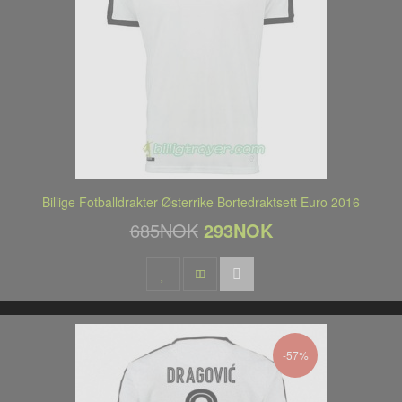
Billige Fotballdrakter Østerrike Bortedraktsett Euro 2016
685NOK
293NOK
-57%