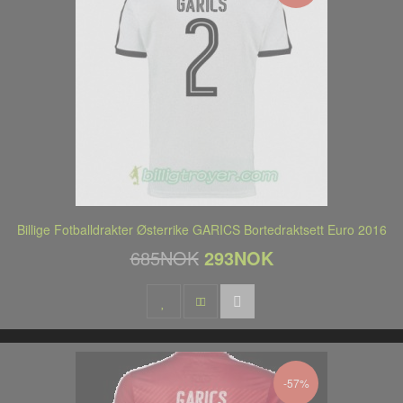
Billige Fotballdrakter Østerrike GARICS Bortedraktsett Euro 2016
685NOK
293NOK
-57%