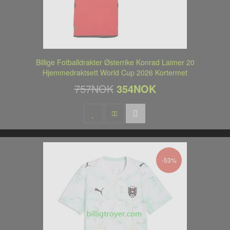
Billige Fotballdrakter Østerrike Konrad Laimer 20
Hjemmedraktsett World Cup 2026 Kortermet
757NOK
354NOK
-53%