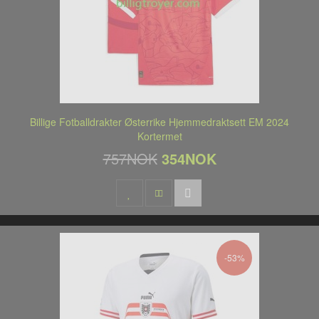
Billige Fotballdrakter Østerrike Hjemmedraktsett EM 2024
Kortermet
757NOK
354NOK
-53%