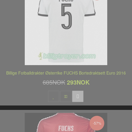
Billige Fotballdrakter Østerrike FUCHS Bortedraktsett Euro 2016
685NOK
293NOK
-57%