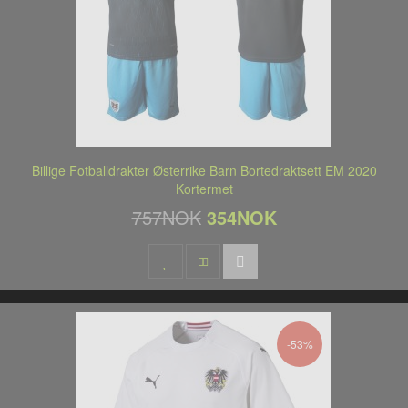
Billige Fotballdrakter Østerrike Barn Bortedraktsett EM 2020
Kortermet
757NOK
354NOK
-53%