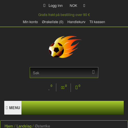
Logg inn
NOK
Gratis frakt på bestilling over 90 €
Min konto
Ønskeliste (0)
Handlekurv
Til kassen
0
0
0
MENU
Hjem
Landslag
Østerrike