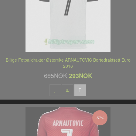
Billige Fotballdrakter Østerrike ARNAUTOVIC Bortedraktsett Euro
2016
685NOK
293NOK
-57%