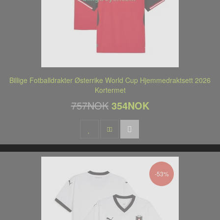
Billige Fotballdrakter Østerrike World Cup Hjemmedraktsett 2026
Kortermet
757NOK
354NOK
-53%