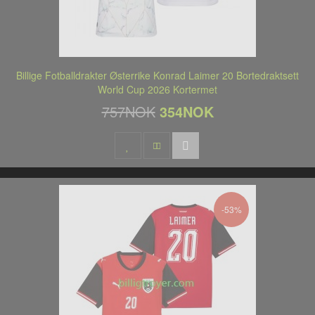
Billige Fotballdrakter Østerrike Konrad Laimer 20 Bortedraktsett
World Cup 2026 Kortermet
757NOK
354NOK
-53%