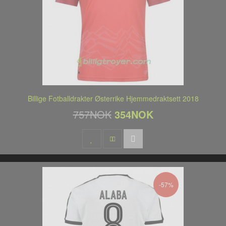
Billige Fotballdrakter Østerrike Hjemmedraktsett 2018
757NOK
354NOK
-57%