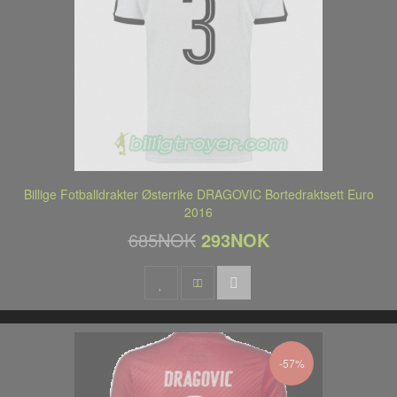
Billige Fotballdrakter Østerrike DRAGOVIC Bortedraktsett Euro
2016
685NOK
293NOK
-57%