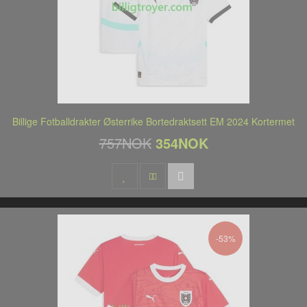
Billige Fotballdrakter Østerrike Bortedraktsett EM 2024 Kortermet
757NOK
354NOK
-53%