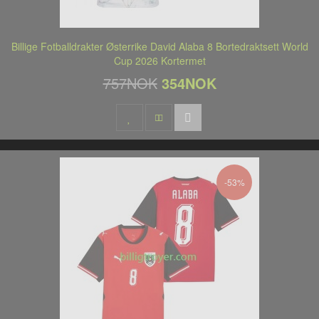
Billige Fotballdrakter Østerrike David Alaba 8 Bortedraktsett World
Cup 2026 Kortermet
757NOK
354NOK
-53%