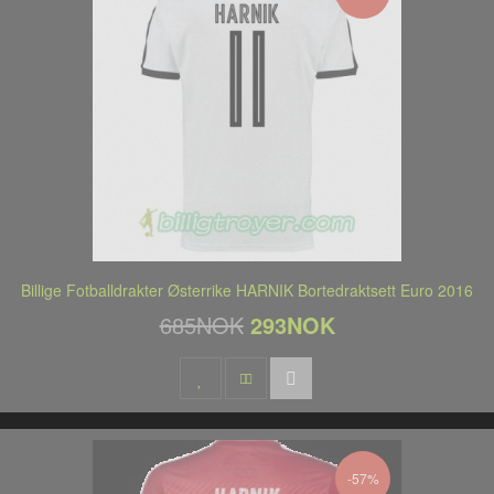
Billige Fotballdrakter Østerrike HARNIK Bortedraktsett Euro 2016
685NOK
293NOK
-57%