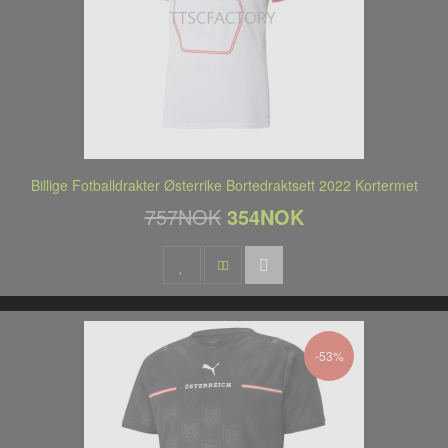
Billige Fotballdrakter Østerrike Bortedraktsett 2022 Kortermet
757NOK
354NOK
-53%