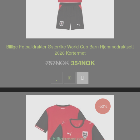
Billige Fotballdrakter Østerrike World Cup Barn Hjemmedraktsett
2026 Kortermet
757NOK
354NOK
-53%