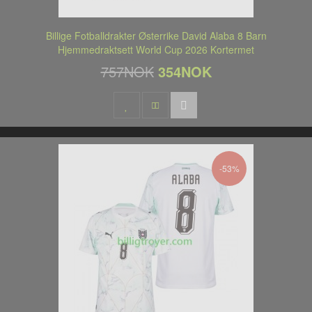
Billige Fotballdrakter Østerrike David Alaba 8 Barn
Hjemmedraktsett World Cup 2026 Kortermet
757NOK
354NOK
-53%