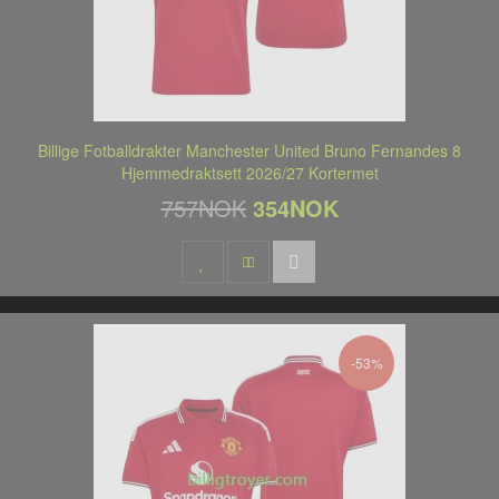
Billige Fotballdrakter Manchester United Bruno Fernandes 8
Hjemmedraktsett 2026/27 Kortermet
757NOK
354NOK
-53%