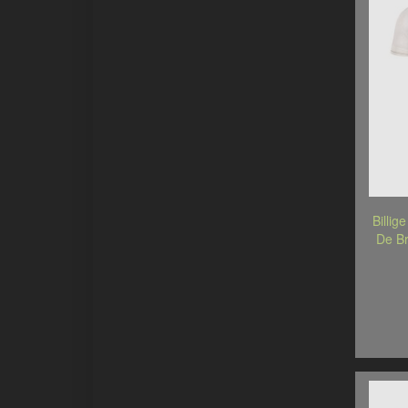
Billig
De Br