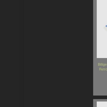
Billi
Retr