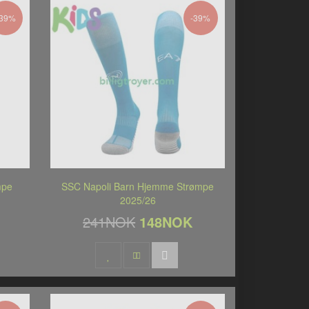
-39%
-39%
mpe
SSC Napoli Barn Hjemme Strømpe
2025/26
241NOK
148NOK