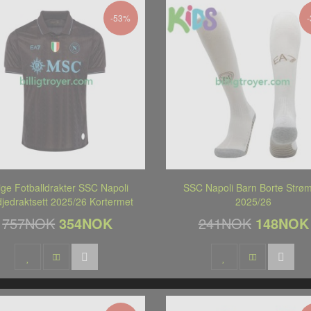
-53%
lige Fotballdrakter SSC Napoli
SSC Napoli Barn Borte Strø
djedraktsett 2025/26 Kortermet
2025/26
757NOK
354NOK
241NOK
148NOK