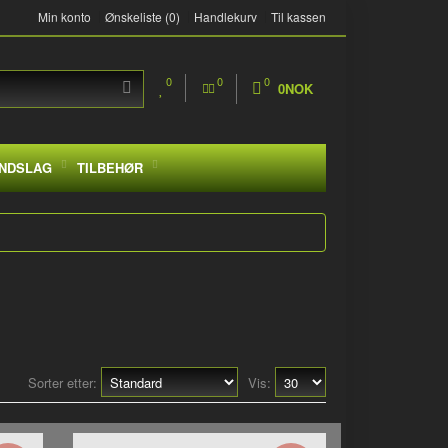
Min konto
Ønskeliste (0)
Handlekurv
Til kassen
0
0
0
0NOK
NDSLAG
TILBEHØR
Sorter etter:
Vis: