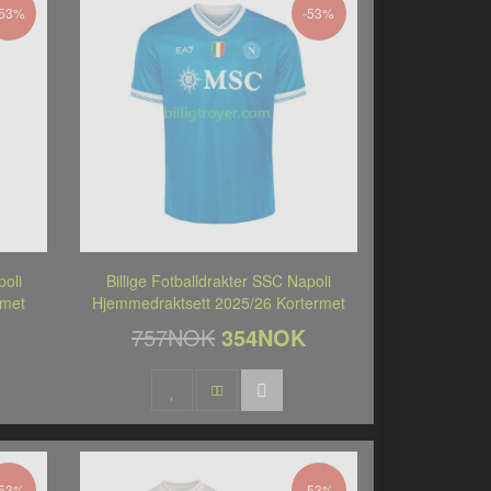
-53%
-53%
poli
Billige Fotballdrakter SSC Napoli
rmet
Hjemmedraktsett 2025/26 Kortermet
757NOK
354NOK
-53%
-53%