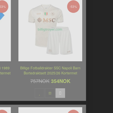
-53%
-53%
i 1989
Billige Fotballdrakter SSC Napoli Barn
rtermet
Bortedraktsett 2025/26 Kortermet
757NOK
354NOK