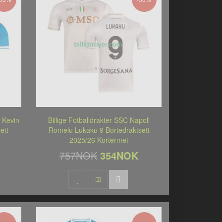
i Kevin
Billige Fotballdrakter SSC Napoli
ett
Romelu Lukaku 9 Bortedraktsett
2025/26 Kortermet
757NOK
354NOK