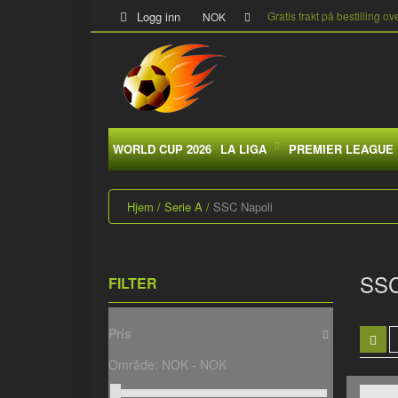
Logg inn
Gratis frakt på bestilling ov
NOK
WORLD CUP 2026
LA LIGA
PREMIER LEAGUE
Hjem
Serie A
SSC Napoli
SSC
FILTER
Pris
Område:
NOK -
NOK