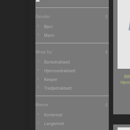
Gender
Barn
Mann
Shop by
Bortedraktsett
Hjemmedraktsett
Bil
Keeper
Hjem
Tredjedraktsett
Sleeve
Kortermet
Langermet