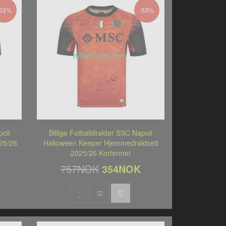
-53%
-53%
poli
Billige Fotballdrakter SSC Napoli
25/26
Halloween Keeper Hjemmedraktsett
2025/26 Kortermet
757NOK
354NOK