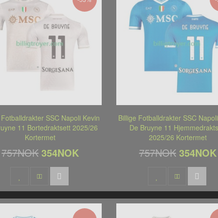
e Fotballdrakter SSC Napoli Kevin
Billige Fotballdrakter SSC Napol
uyne 11 Bortedraktsett 2025/26
De Bruyne 11 Hjemmedrakts
Kortermet
2025/26 Kortermet
757NOK
354NOK
757NOK
354NOK