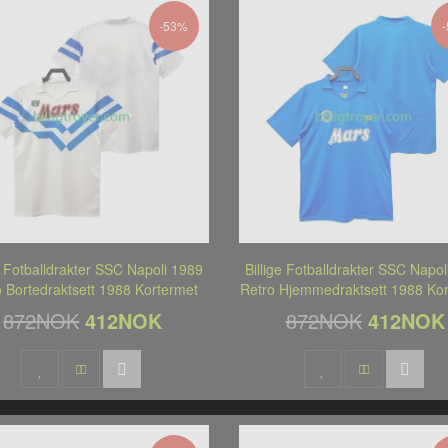
-53%
ge Fotballdrakter SSC Napoli 1989
Billige Fotballdrakter SSC Napol
o Bortedraktsett 1988 Kortermet
Retro Hjemmedraktsett 1988 Ko
872NOK
412NOK
872NOK
412NOK