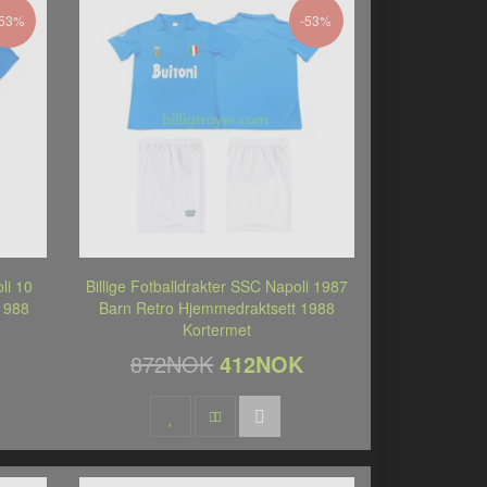
-53%
-53%
li 10
Billige Fotballdrakter SSC Napoli 1987
1988
Barn Retro Hjemmedraktsett 1988
Kortermet
872NOK
412NOK