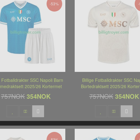
-53%
ge Fotballdrakter SSC Napoli Barn
Billige Fotballdrakter SSC Na
medraktsett 2025/26 Kortermet
Bortedraktsett 2025/26 Korte
757NOK
354NOK
757NOK
354NOK
-53%