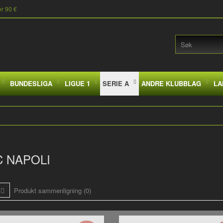
er 90 €
BUNDESLIGA
LIGUE 1
SERIE A
ANDRE KLUBBLAG
LA
 NAPOLI
Produkt sammenligning (0)