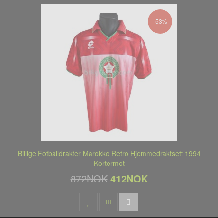
-53%
Billige Fotballdrakter Marokko Retro Hjemmedraktsett 1994
Kortermet
872NOK
412NOK