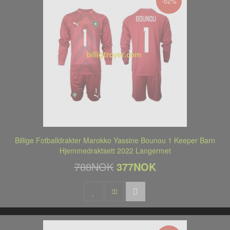
-52%
Billige Fotballdrakter Marokko Yassine Bounou 1 Keeper Barn
Hjemmedraktsett 2022 Langermet
788NOK
377NOK