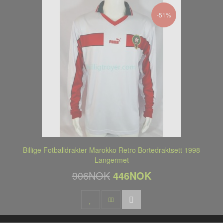
-51%
Billige Fotballdrakter Marokko Retro Bortedraktsett 1998
Langermet
906NOK
446NOK