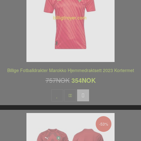
Billige Fotballdrakter Marokko Hjemmedraktsett 2023 Kortermet
757NOK
354NOK
-53%