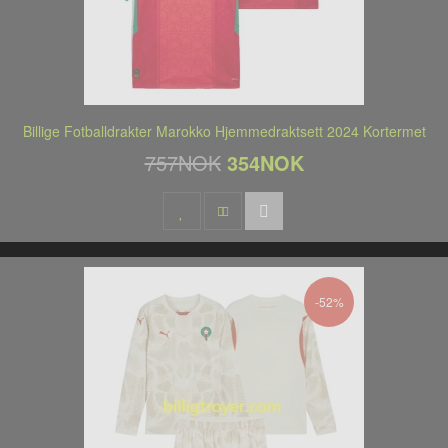
Billige Fotballdrakter Marokko Hjemmedraktsett 2024 Kortermet
757NOK
354NOK
-52%