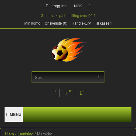
Logg inn
NOK
Gratis frakt på bestilling over 90 €
Min konto
Ønskeliste (0)
Handlekurv
Til kassen
0
0
0
MENU
Hjem
Landslag
Marokko