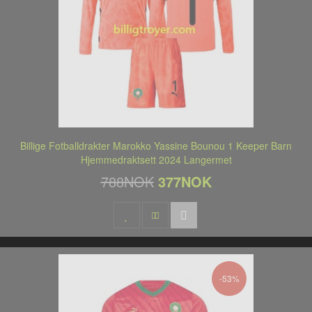
Billige Fotballdrakter Marokko Yassine Bounou 1 Keeper Barn
Hjemmedraktsett 2024 Langermet
788NOK
377NOK
-53%