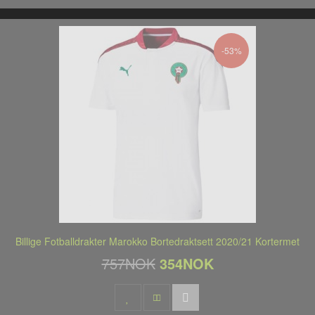
-53%
Billige Fotballdrakter Marokko Bortedraktsett 2020/21 Kortermet
757NOK
354NOK