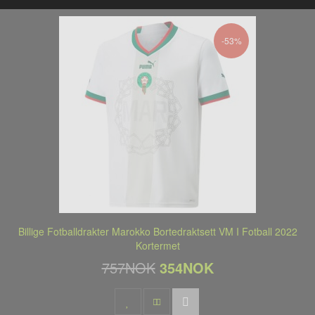
-53%
Billige Fotballdrakter Marokko Bortedraktsett VM I Fotball 2022
Kortermet
757NOK
354NOK