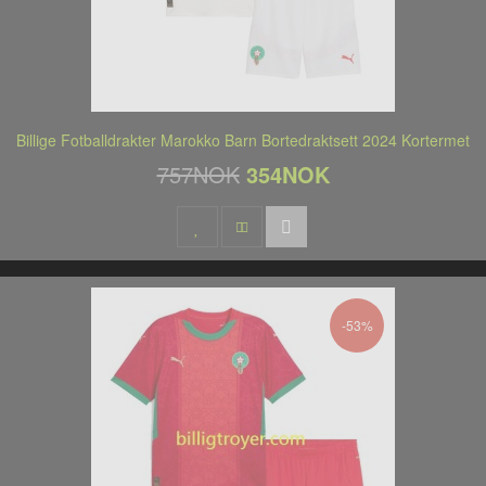
Billige Fotballdrakter Marokko Barn Bortedraktsett 2024 Kortermet
757NOK
354NOK
-53%