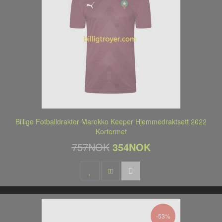
Billige Fotballdrakter Marokko Keeper Hjemmedraktsett 2022
Kortermet
757NOK
354NOK
-53%