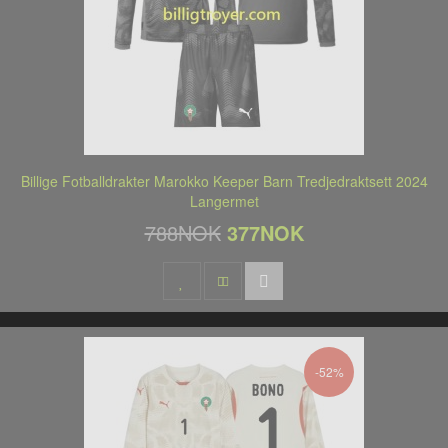
Billige Fotballdrakter Marokko Keeper Barn Tredjedraktsett 2024
Langermet
788NOK
377NOK
-52%