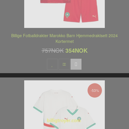
Billige Fotballdrakter Marokko Barn Hjemmedraktsett 2024
Kortermet
757NOK
354NOK
-53%