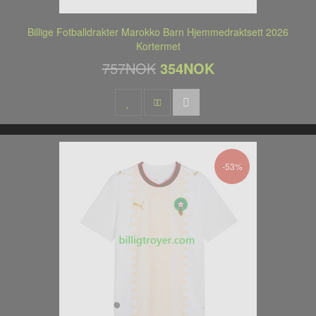
Billige Fotballdrakter Marokko Barn Hjemmedraktsett 2026
Kortermet
757NOK
354NOK
-53%