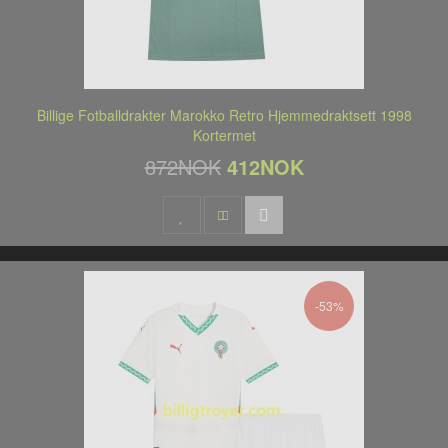
Billige Fotballdrakter Marokko Retro Hjemmedraktsett 1998
Kortermet
872NOK
412NOK
-53%