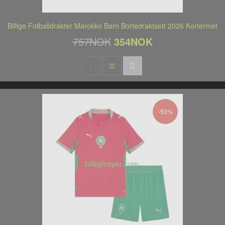
Billige Fotballdrakter Marokko Barn Bortedraktsett 2026 Kortermet
757NOK
354NOK
-53%