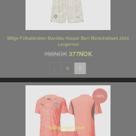
Billige Fotballdrakter Marokko Keeper Barn Bortedraktsett 2024
Langermet
788NOK
377NOK
-53%