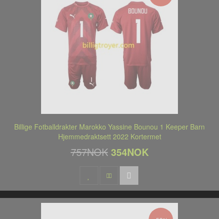
Billige Fotballdrakter Marokko Yassine Bounou 1 Keeper Barn
Hjemmedraktsett 2022 Kortermet
757NOK
354NOK