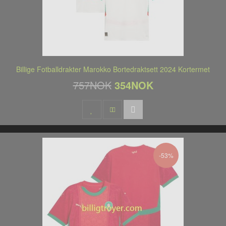
Billige Fotballdrakter Marokko Bortedraktsett 2024 Kortermet
757NOK
354NOK
-53%