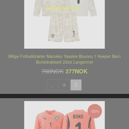
Billige Fotballdrakter Marokko Yassine Bounou 1 Keeper Barn
Bortedraktsett 2024 Langermet
788NOK
377NOK
-52%