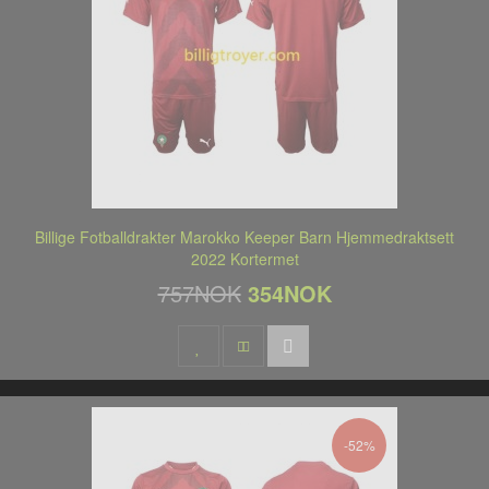
Billige Fotballdrakter Marokko Keeper Barn Hjemmedraktsett
2022 Kortermet
757NOK
354NOK
-52%