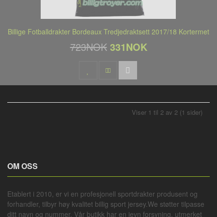
Billige Fotballdrakter Bordeaux Tredjedraktsett 2017/18 Kortermet
723NOK
331NOK
Viser 1 til 2 av 2 (1 sider)
OM OSS
Etablert i 2010, er vi en profesjonell
sportdrakter
produsent og
forhandler, tilbyr høy kvalitet billig sport jersey.We støtter tilpasse
ditt navn og nummer. Vår butikk har en jevn forsyning, utmerket