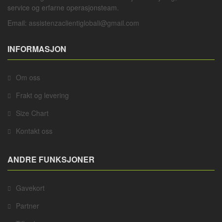
service og erfarne operasjonsteam.
Email:
assistenzaclientiglobali@gmail.com
INFORMASJON
Om oss
Frakt og levering
Size Chart
Kontakt oss
ANDRE FUNKSJONER
Gavekort
Partner