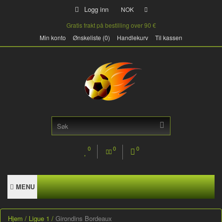
Logg inn
NOK
Gratis frakt på bestilling over 90 €
Min konto
Ønskeliste (0)
Handlekurv
Til kassen
0
0
0
MENU
Hjem
Ligue 1
Girondins Bordeaux