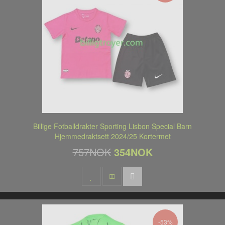
Billige Fotballdrakter Sporting Lisbon Special Barn
Hjemmedraktsett 2024/25 Kortermet
757NOK
354NOK
-53%