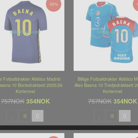
-53%
ge Fotballdrakter Atlético Madrid
Billige Fotballdrakter Atlético 
Baena 10 Bortedraktsett 2025/26
Alex Baena 10 Tredjedraktsett 
Kortermet
Kortermet
757NOK
354NOK
757NOK
354NOK