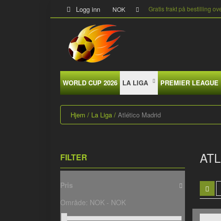
Logg inn
Gratis frakt på bestilling ov
NOK
WORLD CUP 2026
LA LIGA
PREMIER LEAGUE
Hjem
La Liga
Atlético Madrid
ATL
FILTER
Pris
Område:
NOK -
NOK