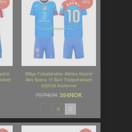
-53%
-53%
Madrid
Billige Fotballdrakter Atlético Madrid
ktsett
Alex Baena 10 Barn Tredjedraktsett
2025/26 Kortermet
757NOK
354NOK