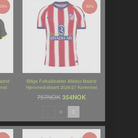
-53%
-53%
Madrid
Billige Fotballdrakter Atlético Madrid
rmet
Hjemmedraktsett 2026/27 Kortermet
757NOK
354NOK