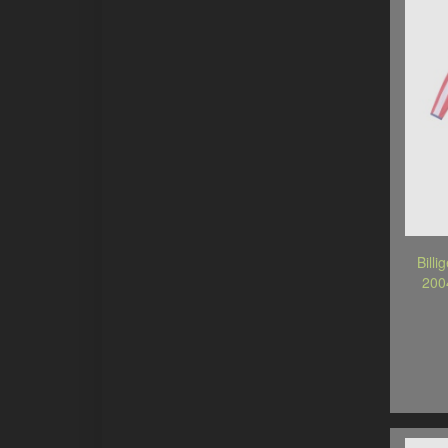
Billi
200