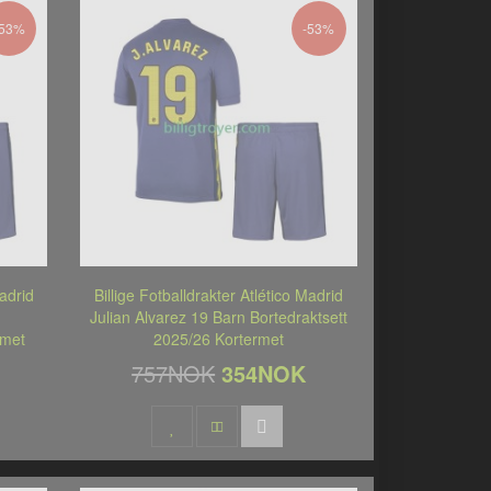
-53%
-53%
Madrid
Billige Fotballdrakter Atlético Madrid
n
Julian Alvarez 19 Barn Bortedraktsett
rmet
2025/26 Kortermet
757NOK
354NOK