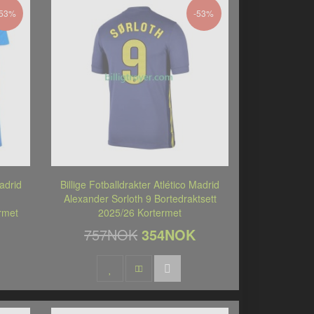
-53%
-53%
Madrid
Billige Fotballdrakter Atlético Madrid
Alexander Sorloth 9 Bortedraktsett
rmet
2025/26 Kortermet
757NOK
354NOK