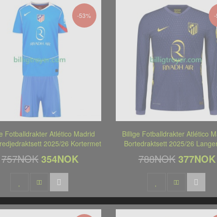
-53%
ge Fotballdrakter Atlético Madrid
Billige Fotballdrakter Atlético 
redjedraktsett 2025/26 Kortermet
Bortedraktsett 2025/26 Lange
757NOK
354NOK
788NOK
377NOK