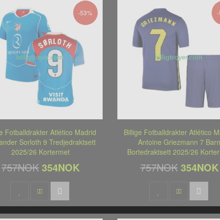
-53%
ge Fotballdrakter Atlético Madrid
Billige Fotballdrakter Atlético 
ander Sorloth 9 Tredjedraktsett
Antoine Griezmann 7 Bar
2025/26 Kortermet
Bortedraktsett 2025/26 Korte
757NOK
354NOK
757NOK
354NOK