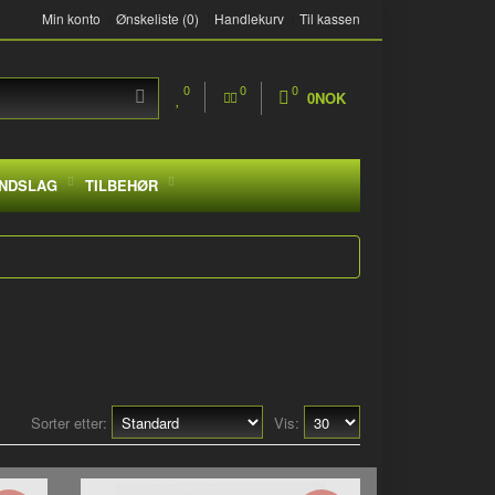
Min konto
Ønskeliste (0)
Handlekurv
Til kassen
0
0
0
0NOK
NDSLAG
TILBEHØR
Sorter etter:
Vis: