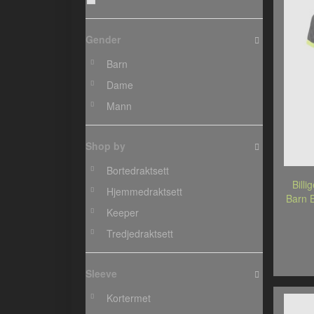
Gender
Barn
Dame
Mann
Shop by
Bortedraktsett
Billi
Hjemmedraktsett
Barn B
Keeper
Tredjedraktsett
Sleeve
Kortermet