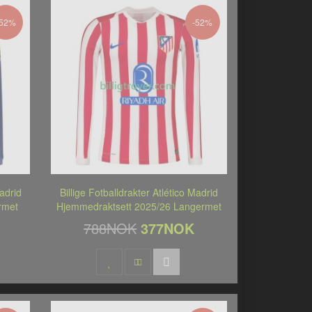
-52%
-52%
Madrid
Billige Fotballdrakter Atlético Madrid
rmet
Hjemmedraktsett 2025/26 Langermet
788NOK
377NOK