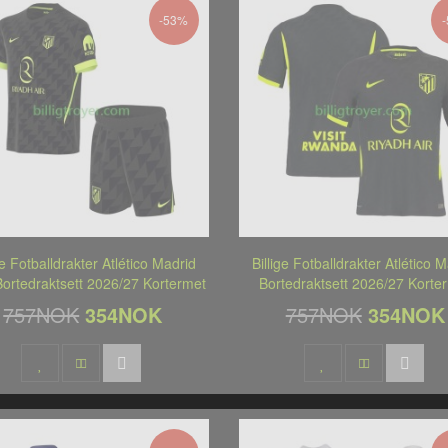
-53%
ge Fotballdrakter Atlético Madrid
Billige Fotballdrakter Atlético 
ortedraktsett 2026/27 Kortermet
Bortedraktsett 2026/27 Korte
757NOK
354NOK
757NOK
354NOK