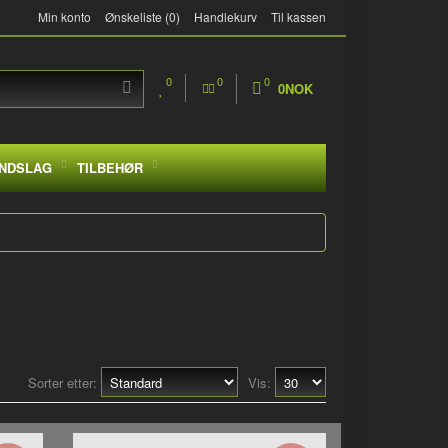
Min konto
Ønskeliste (0)
Handlekurv
Til kassen
0
0
0
0NOK
NDSLAG
TILBEHØR
Sorter etter:
Vis: