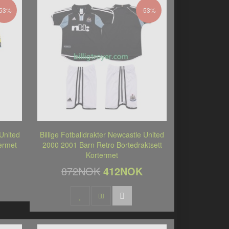
-53%
-53%
 United
Billige Fotballdrakter Newcastle United
ermet
2000 2001 Barn Retro Bortedraktsett
Kortermet
872NOK
412NOK