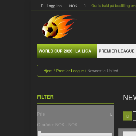
Logg inn
Gratis frakt på bestilling ov
NOK
WORLD CUP 2026
LA LIGA
PREMIER LEAGUE
Hjem
Premier League
Newcastle United
NE
FILTER
Pris
Område:
NOK -
NOK