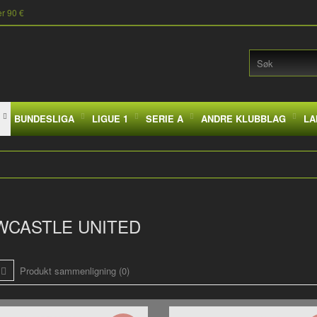
er 90 €
BUNDESLIGA
LIGUE 1
SERIE A
ANDRE KLUBBLAG
LA
WCASTLE UNITED
Produkt sammenligning (0)