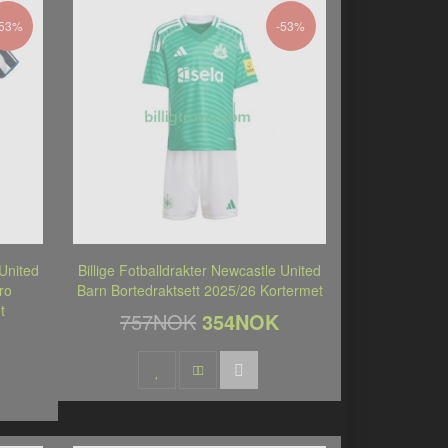
-53%
-53%
 United
Billige Fotballdrakter Newcastle United
ro
Barn Bortedraktsett 2025/26 Kortermet
t
757NOK
354NOK