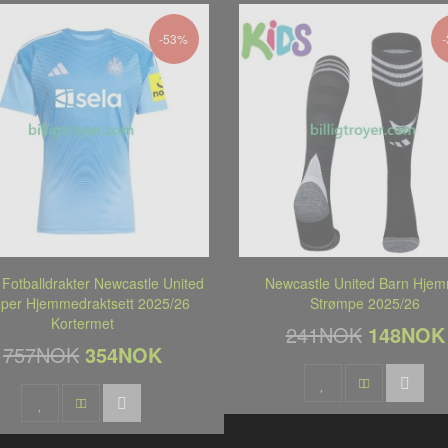
-53%
e Fotballdrakter Newcastle United
Newcastle United Barn Hje
per Hjemmedraktsett 2025/26
Strømpe 2025/26
Kortermet
241NOK
148NOK
757NOK
354NOK