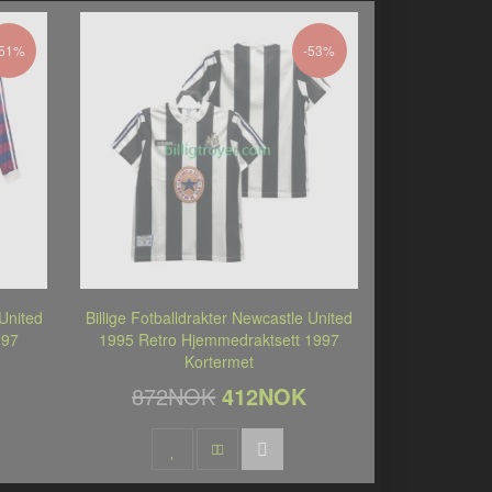
-51%
-53%
 United
Billige Fotballdrakter Newcastle United
997
1995 Retro Hjemmedraktsett 1997
Kortermet
872NOK
412NOK