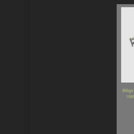
Billig
199