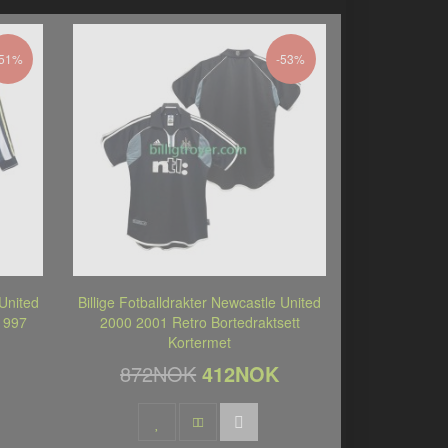
-51%
-53%
 United
Billige Fotballdrakter Newcastle United
1997
2000 2001 Retro Bortedraktsett
Kortermet
872NOK
412NOK