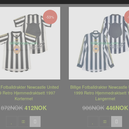
-53%
e Fotballdrakter Newcastle United
Billige Fotballdrakter Newcastle
9 Retro Hjemmedraktsett 1997
1999 Retro Hjemmedraktsett 
Kortermet
Langermet
872NOK
412NOK
906NOK
446NOK