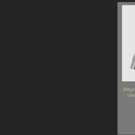
Billig
199