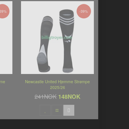
-39%
-39%
mme
Newcastle United Hjemme Strømpe
2025/26
241NOK
148NOK