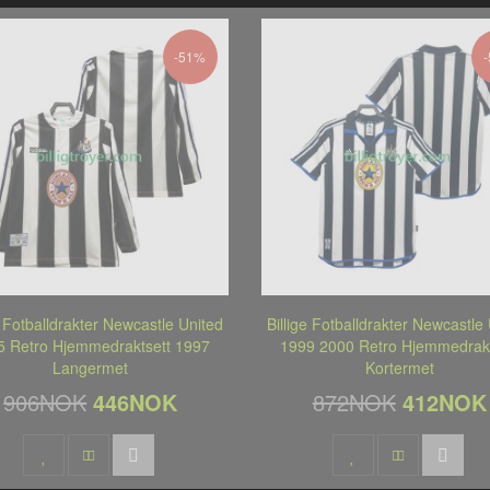
-51%
e Fotballdrakter Newcastle United
Billige Fotballdrakter Newcastle
5 Retro Hjemmedraktsett 1997
1999 2000 Retro Hjemmedrakt
Langermet
Kortermet
906NOK
446NOK
872NOK
412NOK