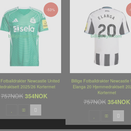
-53%
e Fotballdrakter Newcastle United
Billige Fotballdrakter Newcastle
tedraktsett 2025/26 Kortermet
Elanga 20 Hjemmedraktsett 20
Kortermet
757NOK
354NOK
757NOK
354NOK