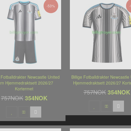
-53%
e Fotballdrakter Newcastle United
Billige Fotballdrakter Newcastle
rn Hjemmedraktsett 2026/27
Hjemmedraktsett 2026/27 Kort
Kortermet
757NOK
354NOK
757NOK
354NOK