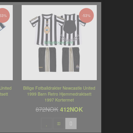
-53%
-53%
 United
Billige Fotballdrakter Newcastle United
sett
1999 Barn Retro Hjemmedraktsett
1997 Kortermet
872NOK
412NOK