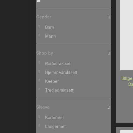
Gender
Barn
Mann
Shop by
Bortedraktsett
Hjemmedraktsett
Billig
Keeper
Ba
Tredjedraktsett
Sleeve
Kortermet
Langermet