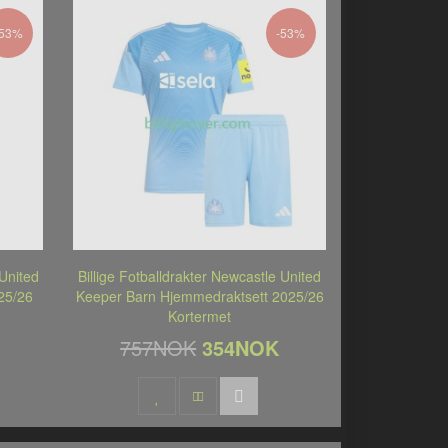
-53%
-53%
 United
Billige Fotballdrakter Newcastle United
25/26
Keeper Barn Hjemmedraktsett 2025/26
Kortermet
757NOK
354NOK