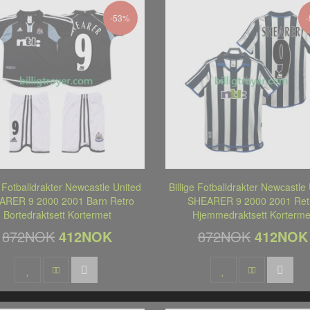
-53%
e Fotballdrakter Newcastle United
Billige Fotballdrakter Newcastle
ARER 9 2000 2001 Barn Retro
SHEARER 9 2000 2001 Ret
Bortedraktsett Kortermet
Hjemmedraktsett Korterme
872NOK
412NOK
872NOK
412NOK