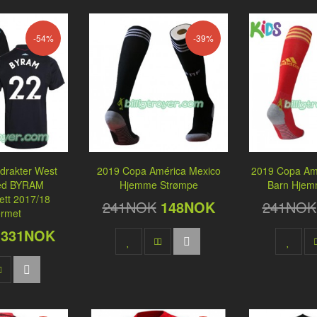
-54%
-39%
lldrakter West
2019 Copa América Mexico
2019 Copa Am
ed BYRAM
Hjemme Strømpe
Barn Hjem
ett 2017/18
241NOK
148NOK
241NOK
ermet
331NOK