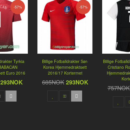
-57%
-57%
ldrakter Tyrkia
Billige Fotballdrakter Sør-
Billige Fotball
BABACAN
Korea Hjemmedraktsett
Cristiano R
ett Euro 2016
2016/17 Kortermet
Hjemmedrakt
Kort
293NOK
685NOK
293NOK
757NOK