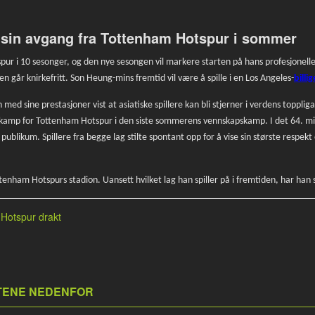
 sin avgang fra Tottenham Hotspur i sommer
ur i 10 sesonger, og den nye sesongen vil markere starten på hans profesjonelle
n går knirkefritt. Son Heung-mins fremtid vil være å spille i en Los Angeles-
billi
n med sine prestasjoner vist at asiatiske spillere kan bli stjerner i verdens toppl
e kamp for Tottenham Hotspur i den siste sommerens vennskapskamp. I det 64. min
a publikum. Spillere fra begge lag stilte spontant opp for å vise sin største respe
tenham Hotspurs stadion. Uansett hvilket lag han spiller på i fremtiden, har han 
Hotspur drakt
KTENE NEDENFOR