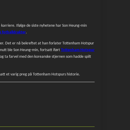
 karriere. Ifølge de siste nyhetene har Son Heung-min
ge fotballdrakter
.
igaer. Det er nå bekreftet at han forlater Tottenham Hotspur
utt ble Son Heung-min, fortsatt iført
Tottenham Hotspur
kt og ta farvel med den koreanske stjernen som hadde spilt
satt et varig preg på Tottenham Hotspurs historie.