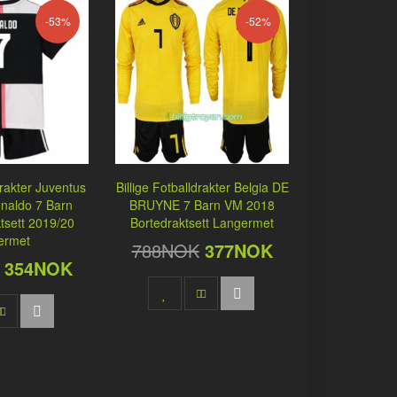
-53%
-52%
drakter Juventus
Billige Fotballdrakter Belgia DE
onaldo 7 Barn
BRUYNE 7 Barn VM 2018
sett 2019/20
Bortedraktsett Langermet
ermet
788NOK
377NOK
354NOK