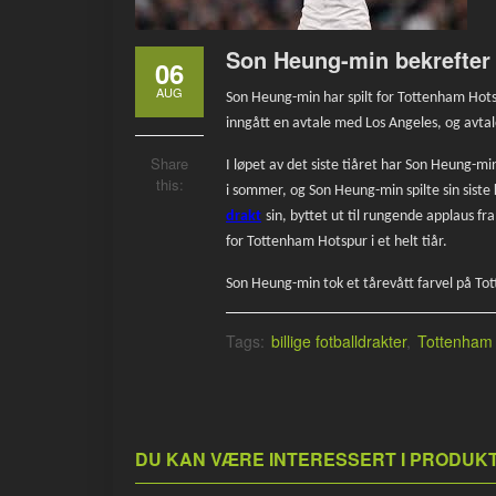
Son Heung-min bekrefter
06
AUG
Son Heung-min har spilt for Tottenham Hotsp
inngått en avtale med Los Angeles, og avtale
Share
I løpet av det siste tiåret har Son Heung-mi
this:
i sommer, og Son Heung-min spilte sin sist
drakt
sin, byttet ut til rungende applaus fr
for Tottenham Hotspur i et helt tiår.
Son Heung-min tok et tårevått farvel på Tot
Tags:
billige fotballdrakter
,
Tottenham 
DU KAN VÆRE INTERESSERT I PRODU