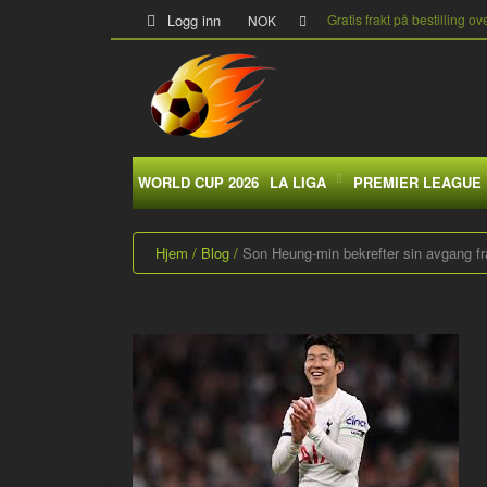
Logg inn
Gratis frakt på bestilling ov
NOK
WORLD CUP 2026
LA LIGA
PREMIER LEAGUE
Hjem
Blog
Son Heung-min bekrefter sin avgang f