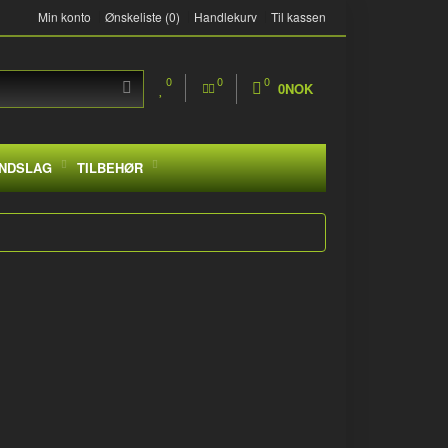
Min konto
Ønskeliste (0)
Handlekurv
Til kassen
0
0
0
0NOK
NDSLAG
TILBEHØR