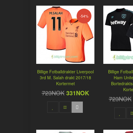
-54%
Billige Fotballdrakter Liverpool
Billige Fotba
3rd M. Salah drakt 2017/18
Ham Unit
Kortermet
Bortedrakts
Kort
723NOK
331NOK
723NOK