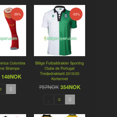
-39%
-53%
érica Colombia
Billige Fotballdrakter Sporting
me Strømpe
Clube de Portugal
Tredjedraktsett 2019/20
148NOK
Kortermet
757NOK
354NOK