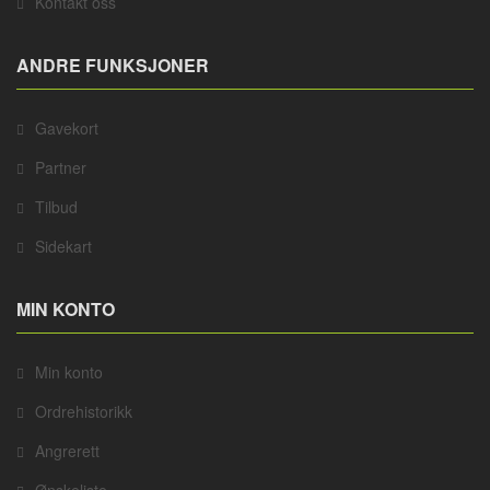
Kontakt oss
ANDRE FUNKSJONER
Gavekort
Partner
Tilbud
Sidekart
MIN KONTO
Min konto
Ordrehistorikk
Angrerett