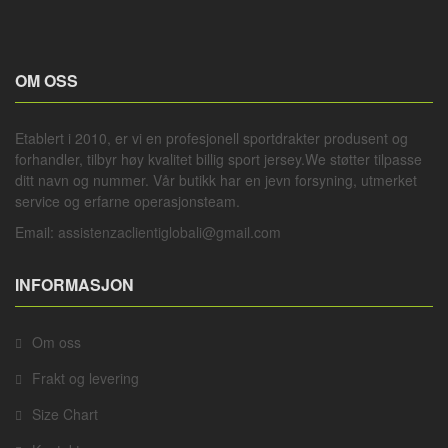
OM OSS
Etablert i 2010, er vi en profesjonell
sportdrakter
produsent og
forhandler, tilbyr høy kvalitet billig sport jersey.We støtter tilpasse
ditt navn og nummer. Vår butikk har en jevn forsyning, utmerket
service og erfarne operasjonsteam.
Email:
assistenzaclientiglobali@gmail.com
INFORMASJON
Om oss
Frakt og levering
Size Chart