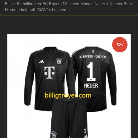
Billige Fotballdrakter FC Bayern München Manuel Neuer 1 Keeper Barn
Hjemmedraktsett 2023/24 Langermet
-52%