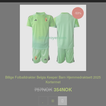
-53%
Billige Fotballdrakter Belgia Keeper Barn Hjemmedraktsett 2025
Kortermet
757NOK
354NOK