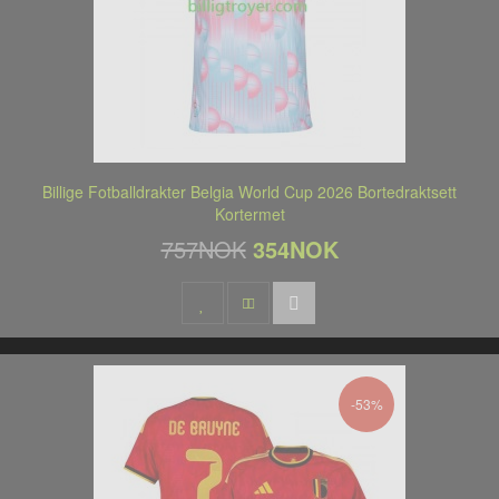
Billige Fotballdrakter Belgia World Cup 2026 Bortedraktsett
Kortermet
757NOK
354NOK
-53%