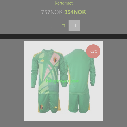
Kortermet
757NOK
354NOK
-52%