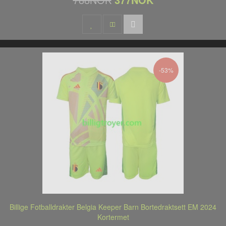
-53%
Billige Fotballdrakter Belgia Keeper Barn Bortedraktsett EM 2024
Kortermet