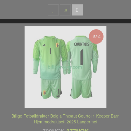
-52%
Billige Fotballdrakter Belgia Thibaut Courtoi 1 Keeper Barn
Hjemmedraktsett 2025 Langermet
788NOK
377NOK