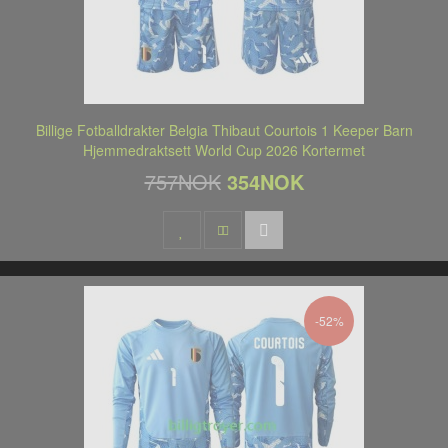
Billige Fotballdrakter Belgia Thibaut Courtois 1 Keeper Barn
Hjemmedraktsett World Cup 2026 Kortermet
757NOK
354NOK
-52%