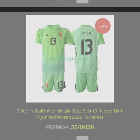
-53%
Billige Fotballdrakter Belgia Matz Sels 13 Keeper Barn
Hjemmedraktsett 2025 Kortermet
757NOK
354NOK