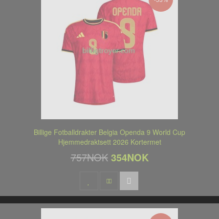
Billige Fotballdrakter Belgia Openda 9 World Cup
Hjemmedraktsett 2026 Kortermet
757NOK
354NOK