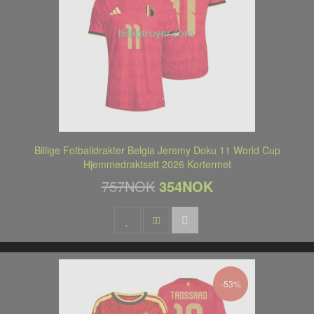
Billige Fotballdrakter Belgia Jeremy Doku 11 World Cup
Hjemmedraktsett 2026 Kortermet
757NOK
354NOK
-53%