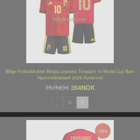
Billige Fotballdrakter Belgia Leandro Trossard 10 World Cup Barn
Hjemmedraktsett 2026 Kortermet
757NOK
354NOK
-53%