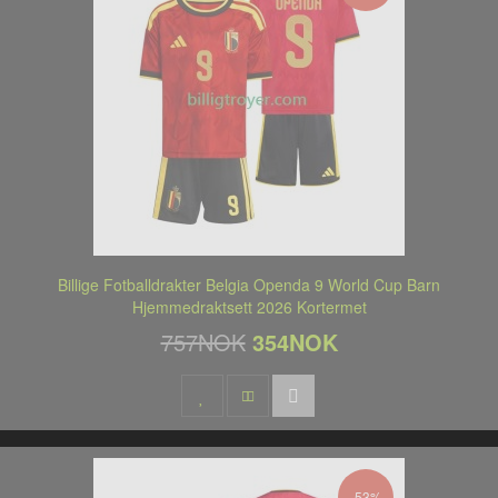
Billige Fotballdrakter Belgia Openda 9 World Cup Barn
Hjemmedraktsett 2026 Kortermet
757NOK
354NOK
-53%