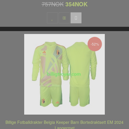
757NOK
354NOK
-52%
Billige Fotballdrakter Belgia Keeper Barn Bortedraktsett EM 2024
Langermet