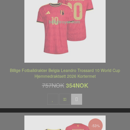
Billige Fotballdrakter Belgia Leandro Trossard 10 World Cup
Hjemmedraktsett 2026 Kortermet
757NOK
354NOK
-53%