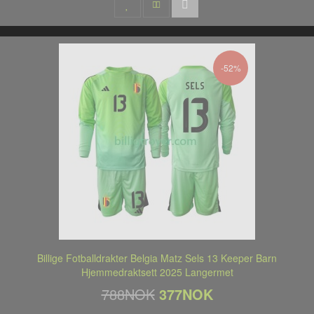
-52%
Billige Fotballdrakter Belgia Matz Sels 13 Keeper Barn
Hjemmedraktsett 2025 Langermet
788NOK
377NOK