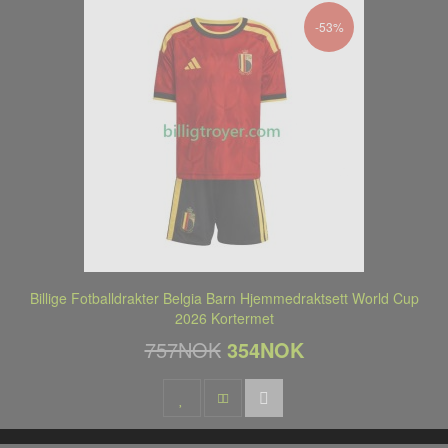
-53%
Billige Fotballdrakter Belgia Barn Hjemmedraktsett World Cup
2026 Kortermet
757NOK
354NOK