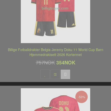
Billige Fotballdrakter Belgia Jeremy Doku 11 World Cup Barn
Hjemmedraktsett 2026 Kortermet
757NOK
354NOK
-53%