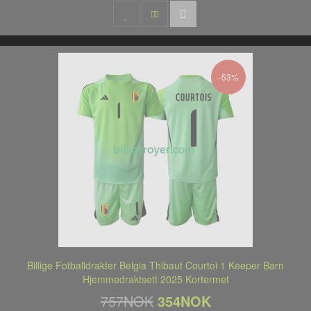
-53%
Billige Fotballdrakter Belgia Thibaut Courtoi 1 Keeper Barn
Hjemmedraktsett 2025 Kortermet
757NOK
354NOK