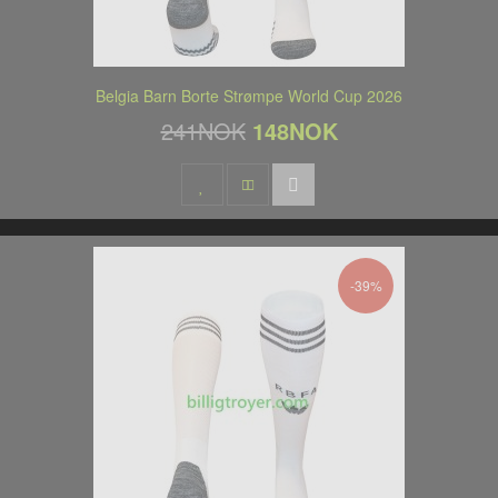
Belgia Barn Borte Strømpe World Cup 2026
241NOK
148NOK
-39%