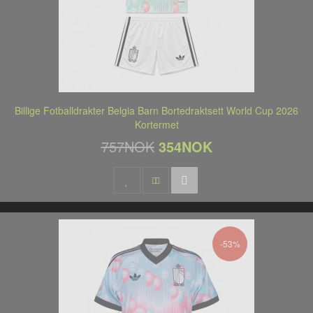
Billige Fotballdrakter Belgia Barn Bortedraktsett World Cup 2026
Kortermet
757NOK
354NOK
-53%