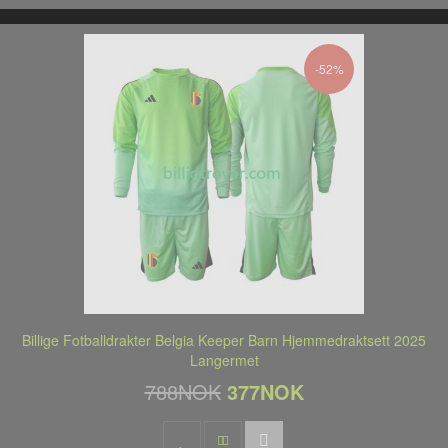
-52%
Billige Fotballdrakter Belgia Keeper Barn Hjemmedraktsett 2025
Langermet
788NOK
377NOK