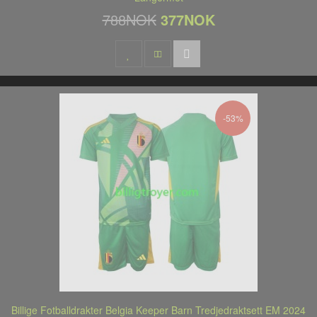
788NOK
377NOK
-53%
Billige Fotballdrakter Belgia Keeper Barn Tredjedraktsett EM 2024