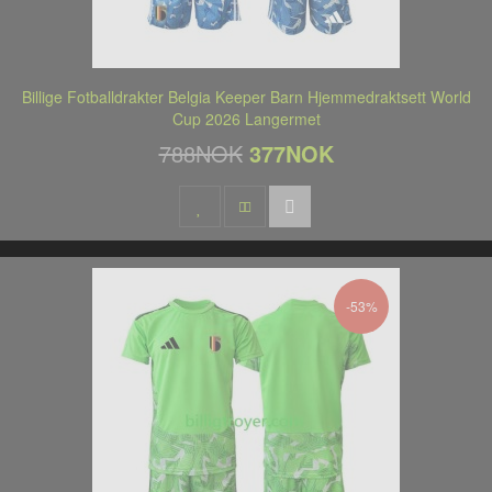
Billige Fotballdrakter Belgia Keeper Barn Hjemmedraktsett World
Cup 2026 Langermet
788NOK
377NOK
-53%