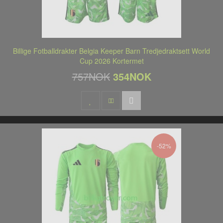
Billige Fotballdrakter Belgia Keeper Barn Tredjedraktsett World
Cup 2026 Kortermet
757NOK
354NOK
-52%