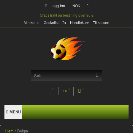
Logg inn
NOK
Gratis frakt på bestilling over 90 €
Min konto
Ønskeliste (0)
Handlekurv
Til kassen
0
0
0
MENU
Hjem
Belgia