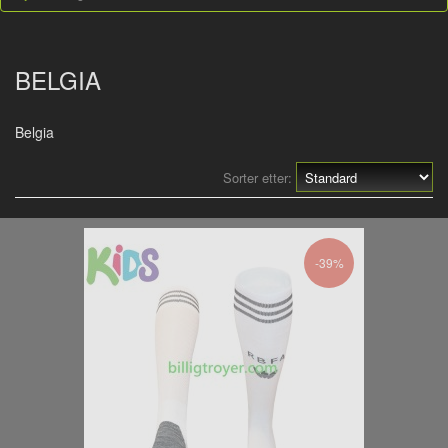
BELGIA
Belgia
Sorter etter:
-39%