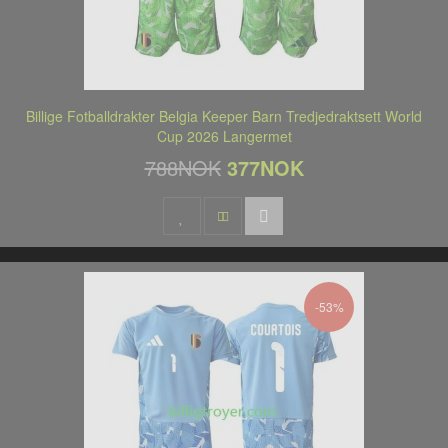
Billige Fotballdrakter Belgia Keeper Barn Tredjedraktsett World
Cup 2026 Langermet
788NOK
377NOK
-53%