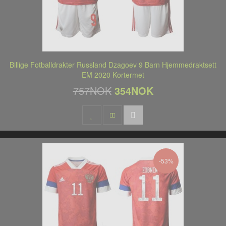
Billige Fotballdrakter Russland Dzagoev 9 Barn Hjemmedraktsett
EM 2020 Kortermet
757NOK
354NOK
-53%