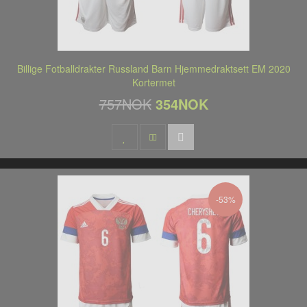
Billige Fotballdrakter Russland Barn Hjemmedraktsett EM 2020
Kortermet
757NOK
354NOK
-53%