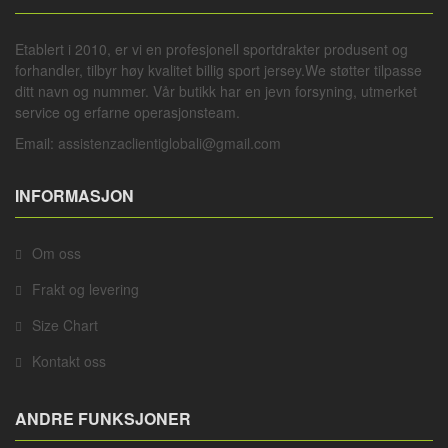
Etablert i 2010, er vi en profesjonell
sportdrakter
produsent og
forhandler, tilbyr høy kvalitet billig sport jersey.We støtter tilpasse
ditt navn og nummer. Vår butikk har en jevn forsyning, utmerket
service og erfarne operasjonsteam.
Email:
assistenzaclientiglobali@gmail.com
INFORMASJON
Om oss
Frakt og levering
Size Chart
Kontakt oss
ANDRE FUNKSJONER