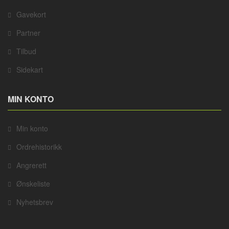
Gavekort
Partner
Tilbud
Sidekart
MIN KONTO
Min konto
Ordrehistorikk
Angrerett
Ønskeliste
Nyhetsbrev