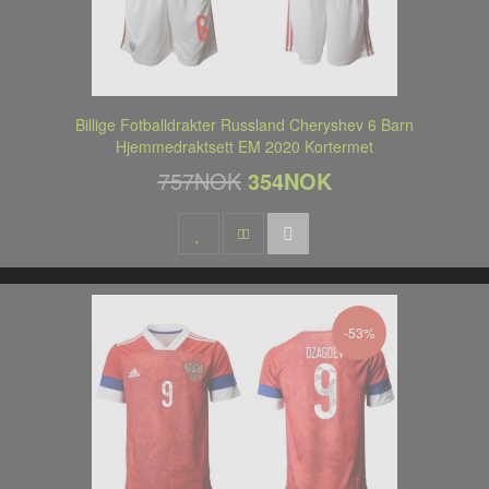
Billige Fotballdrakter Russland Cheryshev 6 Barn
Hjemmedraktsett EM 2020 Kortermet
757NOK
354NOK
-53%