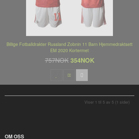
Billige Fotballdrakter Russland Zobnin 11 Barn Hjemmedraktsett
EM 2020 Kortermet
757NOK
354NOK
Viser 1 til 5 av 5 (1 sider)
OM OSS