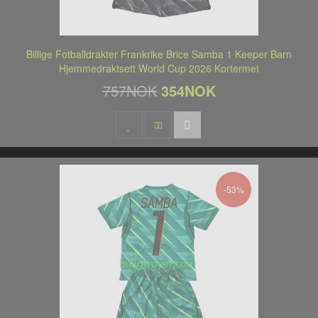
Billige Fotballdrakter Frankrike Brice Samba 1 Keeper Barn
Hjemmedraktsett World Cup 2026 Kortermet
757NOK
354NOK
-53%