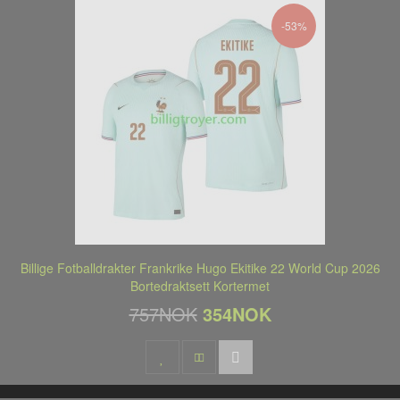
-53%
Billige Fotballdrakter Frankrike Hugo Ekitike 22 World Cup 2026
Bortedraktsett Kortermet
757NOK
354NOK