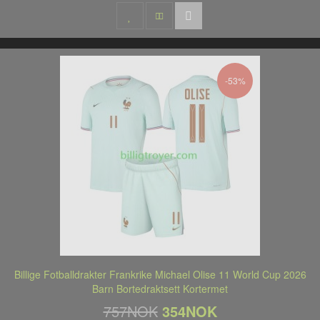
-53%
Billige Fotballdrakter Frankrike Michael Olise 11 World Cup 2026
Barn Bortedraktsett Kortermet
757NOK
354NOK