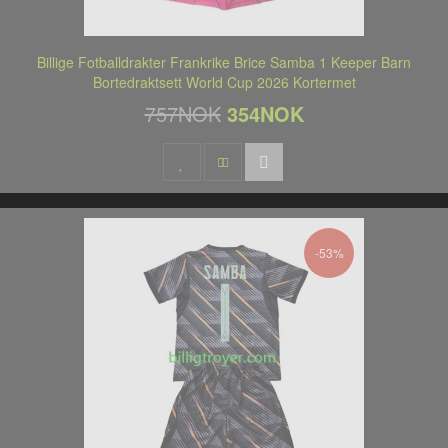
Billige Fotballdrakter Frankrike Brice Samba 1 Keeper Barn
Bortedraktsett World Cup 2026 Kortermet
757NOK
354NOK
-53%