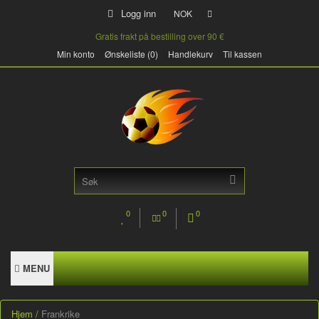
Logg inn
NOK
Gratis frakt på bestilling over 90 €
Min konto
Ønskeliste (0)
Handlekurv
Til kassen
0
0
0
MENU
Hjem
Frankrike